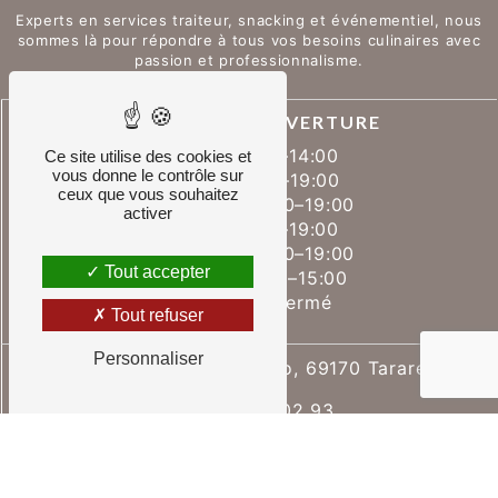
Experts en services traiteur, snacking et événementiel, nous
sommes là pour répondre à tous vos besoins culinaires avec
passion et professionnalisme.
HORAIRES D'OUVERTURE
Lundi : 07:00–14:00
Ce site utilise des cookies et
vous donne le contrôle sur
Mardi : 07:00–19:00
ceux que vous souhaitez
Mercredi : 07:00–19:00
activer
Jeudi : 07:00–19:00
Vendredi : 07:00–19:00
Tout accepter
Samedi : 07:00–15:00
Dimanche : Fermé
Tout refuser
Personnaliser
14 Place Victor Hugo, 69170 Tarare
06 37 54 02 93
04 69 36 66 14
pierre.mazuy@hotmail.fr