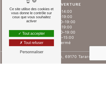
HORAIRES D'OUVERTURE
Ce site utilise des cookies et
Lundi : 07:00–14:00
vous donne le contrôle sur
Mardi : 07:00–19:00
ceux que vous souhaitez
activer
Mercredi : 07:00–19:00
Jeudi : 07:00–19:00
Vendredi : 07:00–19:00
Tout accepter
Samedi : 07:00–15:00
Dimanche : Fermé
Tout refuser
Personnaliser
14 Place Victor Hugo, 69170 Tarare
06 37 54 02 93
04 69 36 66 14
pierre.mazuy@hotmail.fr
Recherches fréquentes
©
Vistalid
- 2026 - Tous droits réservés -